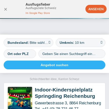
Ausflugsfieber
×
Ausflugsziele Schweiz
Deutschland
ANSEHEN
Im Google Play Store
Bundesland:
Bitte wählen
Umkreis:
10 km
Schlechtwetter-Idee, Kanton Schwyz
Indoor-Kinderspielplatz
Springding Reichenburg
Gewerbestrasse 3, 8864 Reichenburg
Tel. +41 (0) 78 721 46 77