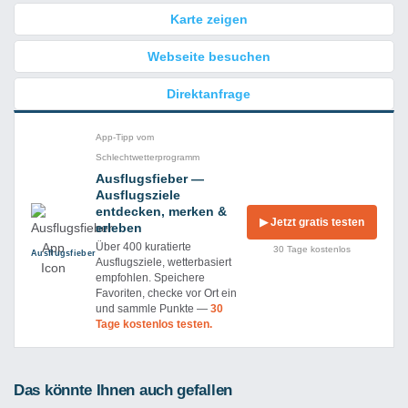
Karte zeigen
Webseite besuchen
Direktanfrage
App-Tipp vom
Schlechtwetterprogramm
Ausflugsfieber —
Ausflugsziele
entdecken, merken &
▶ Jetzt gratis testen
erleben
Über 400 kuratierte
30 Tage kostenlos
Ausflug­sfieber
Ausflugsziele, wetterbasiert
empfohlen. Speichere
Favoriten, checke vor Ort ein
und sammle Punkte —
30
Tage kostenlos testen.
Das könnte Ihnen auch gefallen