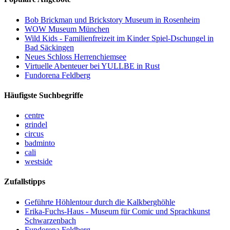
Bob Brickman und Brickstory Museum in Rosenheim
WOW Museum München
Wild Kids - Familienfreizeit im Kinder Spiel-Dschungel in
Bad Säckingen
Neues Schloss Herrenchiemsee
Virtuelle Abenteuer bei YULLBE in Rust
Fundorena Feldberg
Häufigste Suchbegriffe
centre
grindel
circus
badminto
cali
westside
Zufallstipps
Geführte Höhlentour durch die Kalkberghöhle
Erika-Fuchs-Haus - Museum für Comic und Sprachkunst
Schwarzenbach
Fundorena Feldberg