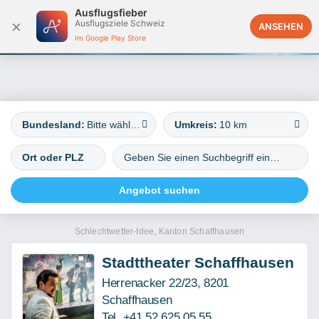
Ausflugsfieber
×
Ausflugsziele Schweiz
Deutschland
ANSEHEN
Im Google Play Store
Bundesland:
Bitte wählen
Umkreis:
10 km
Schlechtwetter-Idee, Kanton Schaffhausen
Stadttheater Schaffhausen
Herrenacker 22/23, 8201
Schaffhausen
Tel. +41 52 625 05 55