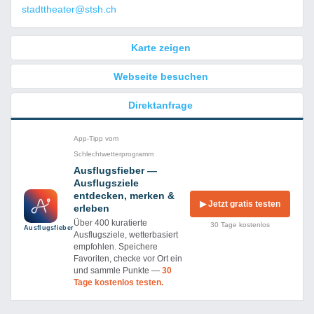
stadttheater@stsh.ch
Karte zeigen
Webseite besuchen
Direktanfrage
App-Tipp vom
Schlechtwetterprogramm
Ausflugsfieber —
Ausflugsziele
entdecken, merken &
▶ Jetzt gratis testen
erleben
Über 400 kuratierte
30 Tage kostenlos
Ausflug­sfieber
Ausflugsziele, wetterbasiert
empfohlen. Speichere
Favoriten, checke vor Ort ein
und sammle Punkte —
30
Tage kostenlos testen.