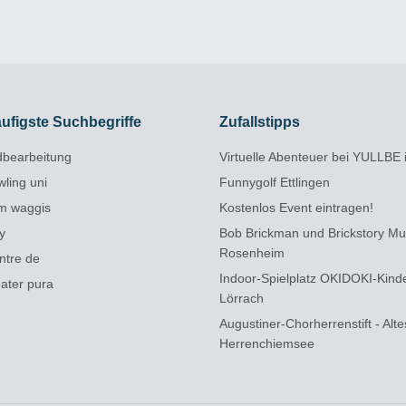
ufigste Suchbegriffe
Zufallstipps
ldbearbeitung
Virtuelle Abenteuer bei YULLBE 
wling uni
Funnygolf Ettlingen
m waggis
Kostenlos Event eintragen!
dy
Bob Brickman und Brickstory M
Rosenheim
ntre de
Indoor-Spielplatz OKIDOKI-Kind
eater pura
Lörrach
Augustiner-Chorherrenstift - Alt
Herrenchiemsee