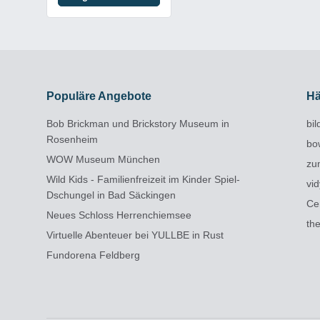
Populäre Angebote
Hä
Bob Brickman und Brickstory Museum in
bi
Rosenheim
bo
WOW Museum München
zu
Wild Kids - Familienfreizeit im Kinder Spiel-
vi
Dschungel in Bad Säckingen
Ce
Neues Schloss Herrenchiemsee
th
Virtuelle Abenteuer bei YULLBE in Rust
Fundorena Feldberg