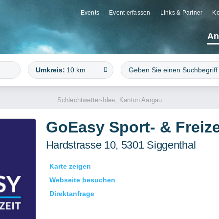
Events
Event erfassen
Links & Partner
Ko
An
Umkreis:
10 km
Schlechtwetter-Idee, Kanton Aargau
GoEasy Sport- & Freize
Hardstrasse 10, 5301 Siggenthal
Karte zeigen
Webseite besuchen
Direktanfrage