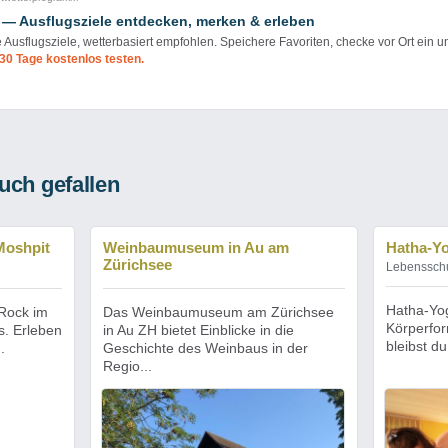
 — Ausflugsziele entdecken, merken & erleben
e Ausflugsziele, wetterbasiert empfohlen. Speichere Favoriten, checke vor Ort ein u
30 Tage kostenlos testen.
uch gefallen
Moshpit
Weinbaumuseum in Au am
Hatha-Y
Zürichsee
Lebenssch
Hatha-Yog
 Rock im
Das Weinbaumuseum am Zürichsee
Körperfor
s. Erleben
in Au ZH bietet Einblicke in die
bleibst du
.
Geschichte des Weinbaus in der
Regio...