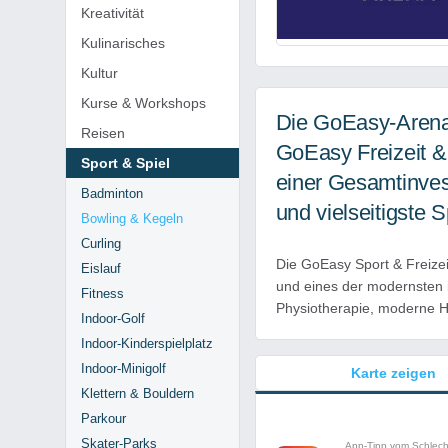
Kreativität
Kulinarisches
Kultur
Kurse & Workshops
Die GoEasy-Arena 
Reisen
GoEasy Freizeit & 
Sport & Spiel
einer Gesamtinves
Badminton
und vielseitigste 
Bowling & Kegeln
Curling
Die GoEasy Sport & Freizei
Eislauf
und eines der modernsten in
Fitness
Physiotherapie, moderne H
Indoor-Golf
Indoor-Kinderspielplatz
Indoor-Minigolf
Karte zeigen
Klettern & Bouldern
Parkour
Skater-Parks
App-Tipp vom Schlec