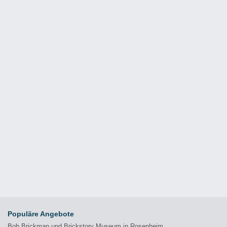
Populäre Angebote
Bob Brickman und Brickstory Museum in Rosenheim