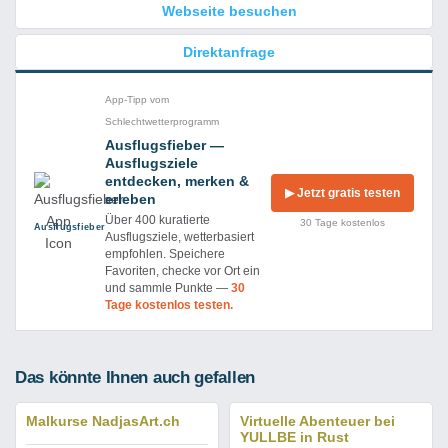
Webseite besuchen
Direktanfrage
App-Tipp vom
Schlechtwetterprogramm
Ausflugsfieber —
Ausflugsziele
entdecken, merken &
▶ Jetzt gratis testen
erleben
Über 400 kuratierte
30 Tage kostenlos
Ausflug­sfieber
Ausflugsziele, wetterbasiert
empfohlen. Speichere
Favoriten, checke vor Ort ein
und sammle Punkte —
30
Tage kostenlos testen.
Das könnte Ihnen auch gefallen
Malkurse NadjasArt.ch
Virtuelle Abenteuer bei
YULLBE in Rust