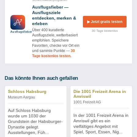
Ausflugsfieber —
Ausflugsziele
entdecken, merken &
▶ Jetzt gratis testen
erleben
Über 400 kuratierte
30 Tage kostenlos
Ausflug­sfieber
Ausflugsziele, wetterbasiert
empfohlen. Speichere
Favoriten, checke vor Ort ein
und sammle Punkte —
30
Tage kostenlos testen.
Das könnte Ihnen auch gefallen
Schloss Habsburg
Die 1001 Freizeit Arena in
Amriswil
Museum Aargau
1001 Freizeit AG
Auf Schloss Habsburg
In der 1001 Freizeit Arena in
wurde um 1030 der
Amriswil gibt es ein
Grundstein der Habsburger-
vielfältiges Angebot mit
Dynastie gelegt.
Spiel, Sport, Essen, Nig...
Ausstellungen, Füh...