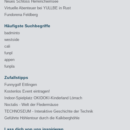
Neues Schloss Herrenchiemsee
Virtuelle Abenteuer bei YULLBE in Rust
Fundorena Feldberg
Häufigste Suchbegriffe
badminto
westside
cali
funpl
appen
funpla
Zufallstipps
Funnygolf Ettlingen
Kostenlos Event eintragen!
Indoor-Spielplatz OKIDOKI-Kinderland Lörrach
Noctalis - Welt der Fledermäuse
TECHNOSEUM - Interaktive Geschichte der Technik
Geführte Höhlentour durch die Kalkberghöhle
Lass dich von uns inspirieren