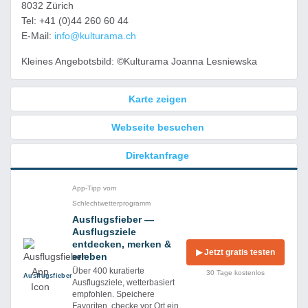
8032 Zürich
Tel: +41 (0)44 260 60 44
E-Mail:
info@kulturama.ch
Kleines Angebotsbild: ©Kulturama Joanna Lesniewska
Karte zeigen
Webseite besuchen
Direktanfrage
App-Tipp vom
Schlechtwetterprogramm
Ausflugsfieber —
Ausflugsziele
entdecken, merken &
▶ Jetzt gratis testen
erleben
Über 400 kuratierte
30 Tage kostenlos
Ausflug­sfieber
Ausflugsziele, wetterbasiert
empfohlen. Speichere
Favoriten, checke vor Ort ein