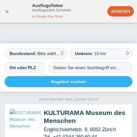
Ausflugsfieber
×
Ausflugsziele Schweiz
Deutschland
ANSEHEN
Im Google Play Store
Bundesland:
Bitte wählen
Umkreis:
10 km
Schlechtwetter-Idee, Kanton Zürich
KULTURAMA Museum des
Menschen
Englischviertelstr. 9, 8032 Zürich
Tel. +41 (0)44 260 60 44