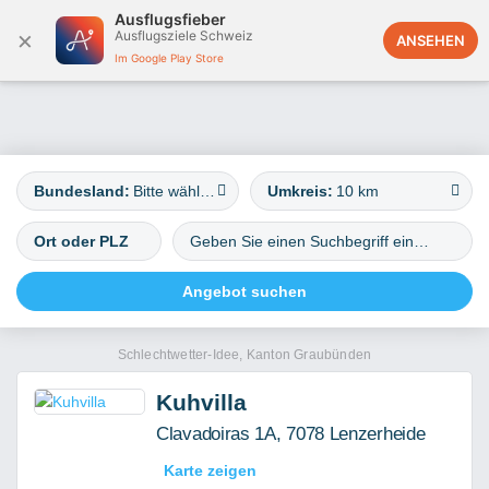
Ausflugsfieber
×
Ausflugsziele Schweiz
Deutschland
ANSEHEN
Im Google Play Store
Bundesland:
Bitte wählen
Umkreis:
10 km
Schlechtwetter-Idee, Kanton Graubünden
Kuhvilla
Clavadoiras 1A, 7078 Lenzerheide
Karte zeigen