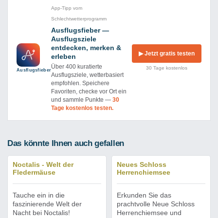
App-Tipp vom
Schlechtwetterprogramm
Ausflugsfieber —
Ausflugsziele
entdecken, merken &
▶ Jetzt gratis testen
erleben
Über 400 kuratierte
30 Tage kostenlos
Ausflug­sfieber
Ausflugsziele, wetterbasiert
empfohlen. Speichere
Favoriten, checke vor Ort ein
und sammle Punkte —
30
Tage kostenlos testen.
Das könnte Ihnen auch gefallen
Noctalis - Welt der
Neues Schloss
Fledermäuse
Herrenchiemsee
Tauche ein in die
Erkunden Sie das
faszinierende Welt der
prachtvolle Neue Schloss
Nacht bei Noctalis!
Herrenchiemsee und