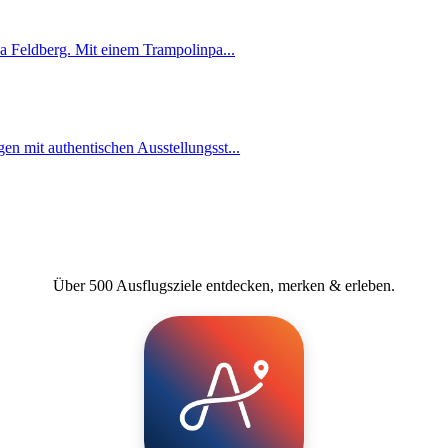
a Feldberg. Mit einem Trampolinpa...
n mit authentischen Ausstellungsst...
Über 500 Ausflugsziele entdecken, merken & erleben.