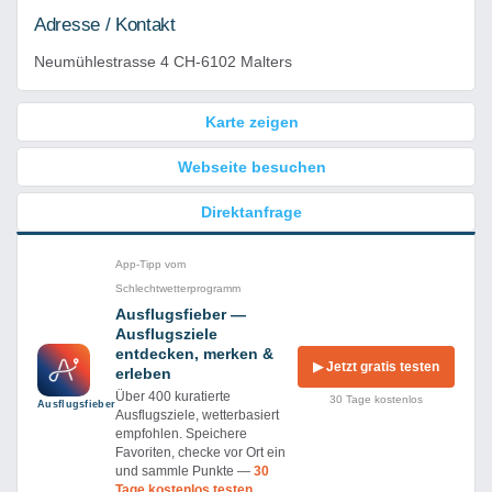
Adresse / Kontakt
Neumühlestrasse 4 CH-6102 Malters
Karte zeigen
Webseite besuchen
Direktanfrage
App-Tipp vom
Schlechtwetterprogramm
Ausflugsfieber —
Ausflugsziele
entdecken, merken &
▶ Jetzt gratis testen
erleben
Über 400 kuratierte
30 Tage kostenlos
Ausflug­sfieber
Ausflugsziele, wetterbasiert
empfohlen. Speichere
Favoriten, checke vor Ort ein
und sammle Punkte —
30
Tage kostenlos testen.