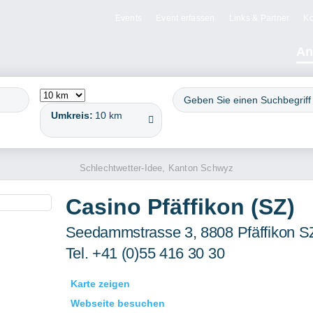
Events
Event erfassen
Links & Partner
Ko
An
Umkreis:
10 km
Schlechtwetter-Idee, Kanton Schwyz
Casino Pfäffikon (SZ)
Seedammstrasse 3, 8808 Pfäffikon S
Tel. +41 (0)55 416 30 30
Karte zeigen
Webseite besuchen