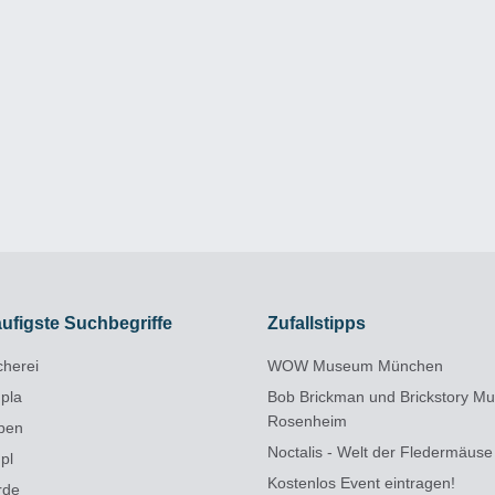
ufigste Suchbegriffe
Zufallstipps
cherei
WOW Museum München
npla
Bob Brickman und Brickstory M
Rosenheim
pen
Noctalis - Welt der Fledermäuse
pl
Kostenlos Event eintragen!
rde