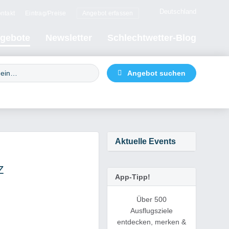
Deutschland
ntakt
Eintrag/Preise
Angebot erfassen
gebote
Newsletter
Schlechtwetter-Blog
Aktuelle Events
Z
App-Tipp!
Über 500
Ausflugsziele
entdecken, merken &