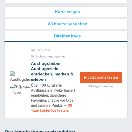
Karte zeigen
Webseite besuchen
Direktanfrage
App-Tipp vom
Schlechtwetterprogramm
Ausflugsfieber —
Ausflugsziele
entdecken, merken &
▶ Jetzt gratis testen
erleben
Über 400 kuratierte
30 Tage kostenlos
Ausflug­sfieber
Ausflugsziele, wetterbasiert
empfohlen. Speichere
Favoriten, checke vor Ort ein
und sammle Punkte —
30
Tage kostenlos testen.
Das könnte Ihnen auch gefallen