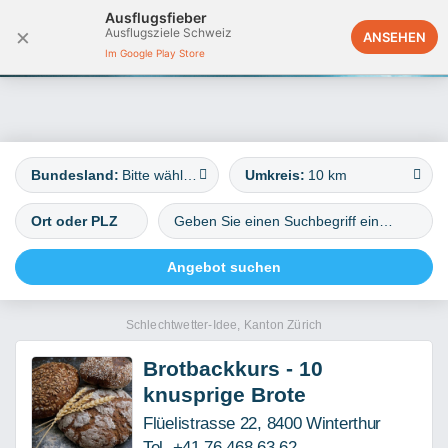
Ausflugsfieber
×
Ausflugsziele Schweiz
Deutschland
ANSEHEN
Im Google Play Store
Bundesland:
Bitte wählen
Umkreis:
10 km
Schlechtwetter-Idee, Kanton Zürich
Brotbackkurs - 10
knusprige Brote
Flüelistrasse 22, 8400 Winterthur
Tel. +41 76 468 63 62