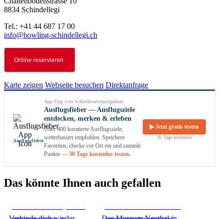
Chaltenbodenstrasse 10
8834 Schindellegi
Tel.: +41 44 687 17 00
info@bowling-schindellegi.ch
Online reservieren
Karte zeigen
Webseite besuchen
Direktanfrage
App-Tipp vom Schlechtwetterprogramm
Ausflugsfieber — Ausflugsziele
entdecken, merken & erleben
▶ Jetzt gratis testen
Über 400 kuratierte Ausflugsziele,
wetterbasiert empfohlen. Speichere
30 Tage kostenlos
Ausflug­sfieber
Favoriten, checke vor Ort ein und sammle
Punkte —
30 Tage kostenlos testen.
Das könnte Ihnen auch gefallen
Reconnection with yourself
Museum Neuthal Textil- und
mit Liebevoll-Yoga
Industriekulturmuseum in
Verbinde dich wieder
Das Museum Neuthal in