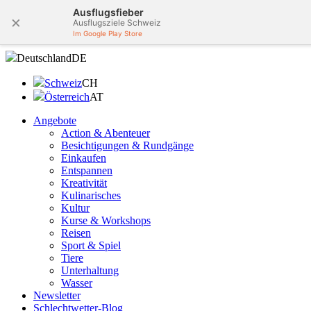
Ausflugsfieber
×
Ausflugsziele Schweiz
Im Google Play Store
Deutschland
DE
Schweiz
CH
Österreich
AT
Angebote
Action & Abenteuer
Besichtigungen & Rundgänge
Einkaufen
Entspannen
Kreativität
Kulinarisches
Kultur
Kurse & Workshops
Reisen
Sport & Spiel
Tiere
Unterhaltung
Wasser
Newsletter
Schlechtwetter-Blog