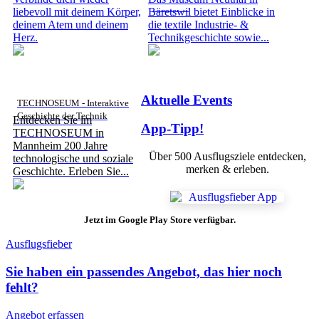
Bäretswil
liebevoll mit deinem Körper,
Bäretswil bietet Einblicke in
deinem Atem und deinem
die textile Industrie- &
Herz.
Technikgeschichte sowie...
Aktuelle Events
TECHNOSEUM - Interaktive
Geschichte der Technik
Entdecken Sie im
App-Tipp!
TECHNOSEUM in
Mannheim 200 Jahre
Über 500 Ausflugsziele entdecken,
technologische und soziale
merken & erleben.
Geschichte. Erleben Sie...
Jetzt im Google Play Store verfügbar.
Ausflugsfieber
Sie haben ein passendes Angebot, das hier noch
fehlt?
Angebot erfassen