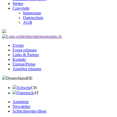
Wetter
Copyright
Impressum
Datenschutz
AGB
Events
Event erfassen
Links & Partner
Kontakt
Eintrag/Preise
Angebot erfassen
Deutschland
DE
Schweiz
CH
Österreich
AT
Angebote
Newsletter
Schlechtwetter-Blog