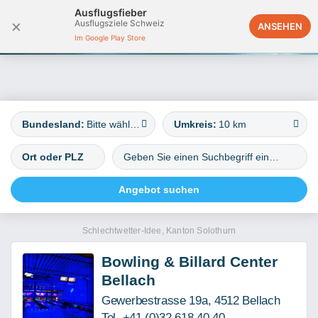
Ausflugsfieber
×
Ausflugsziele Schweiz
Deutschland
ANSEHEN
Im Google Play Store
Bundesland:
Bitte wählen
Umkreis:
10 km
Schlechtwetter-Idee, Kanton Solothurn
Bowling & Billard Center
Bellach
Gewerbestrasse 19a, 4512 Bellach
Tel. +41 (0)32 618 40 40