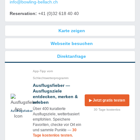
info@bowling-bellach.ch
Reservation:
+41 (0)32 618 40 40
Karte zeigen
Webseite besuchen
Direktanfrage
App-Tipp vom
Schlechtwetterprogramm
Ausflugsfieber —
Ausflugsziele
entdecken, merken &
▶ Jetzt gratis testen
erleben
Über 400 kuratierte
30 Tage kostenlos
Ausflug­sfieber
Ausflugsziele, wetterbasiert
empfohlen. Speichere
Favoriten, checke vor Ort ein
und sammle Punkte —
30
Tage kostenlos testen.