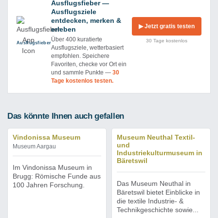
Ausflugsfieber —
Ausflugsziele
entdecken, merken &
▶ Jetzt gratis testen
erleben
Über 400 kuratierte
30 Tage kostenlos
Ausflug­sfieber
Ausflugsziele, wetterbasiert
empfohlen. Speichere
Favoriten, checke vor Ort ein
und sammle Punkte —
30
Tage kostenlos testen.
Das könnte Ihnen auch gefallen
Vindonissa Museum
Museum Neuthal Textil-
und
Museum Aargau
Industriekulturmuseum in
Bäretswil
Im Vindonissa Museum in
Brugg: Römische Funde aus
Das Museum Neuthal in
100 Jahren Forschung.
Bäretswil bietet Einblicke in
die textile Industrie- &
Technikgeschichte sowie...