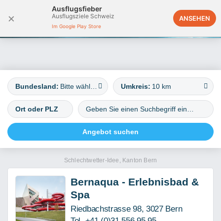
Ausflugsfieber
×
Ausflugsziele Schweiz
Deutschland
ANSEHEN
Im Google Play Store
Bundesland:
Bitte wählen
Umkreis:
10 km
Schlechtwetter-Idee, Kanton Bern
Bernaqua - Erlebnisbad &
Spa
Riedbachstrasse 98, 3027 Bern
Tel. +41 (0)31 556 95 95