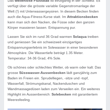
Das
wellenlose Flussbad
ist einzigartig in der Schweiz. Es
verfügt über die grösste variable Gegenstromanlage der
Welt (!) mit Unterwassergeysiren. In diesem Becken finden
auch die Aqua-Fitness-Kurse statt. Im
Attraktionsbecken
kann man sich den Nacken, die Füsse oder den ganzen
Körper massieren lassen. Entspannung pur.
Lassen Sie sich im rund 36 Grad warmen
Solaqua
treiben
und geniessen Sie ein schweizweit einzigartiges
Entspannungserlebnis im Solewasser in einer besonderen
Atmosphäre. Die Wassertiefe beträgt 1.35 Meter.
Temperatur: 34-36 Grad, 4% Sole.
Ob schönes oder schlechtes Wetter, ob warm oder kalt: Das
grosse
Süsswasser-Aussenbecken
lädt ganzjährig zum
Baden im Freien ein. Sprudelliegen, -sitze und -topf,
Wasserfall, Strömungskanal, Nackenduschen und
Wandmassagedüsen laden zum Verweilen ein. Ein weiteres
Highlight im Aussenbereich:
Solebecken
mit garantiertem
Meeresfeeling.