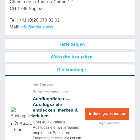
Chemin de la Tour du Chêne 12
CH-1786 Sugiez
Tel.: +41 (0)26 673 92 02
Mail:
info@attila.swiss
Karte zeigen
Webseite besuchen
Direktanfrage
App-Tipp vom
Schlechtwetterprogramm
Ausflugsfieber —
Ausflugsziele
entdecken, merken &
▶ Jetzt gratis testen
erleben
Über 400 kuratierte
30 Tage kostenlos
Ausflug­sfieber
Ausflugsziele, wetterbasiert
empfohlen. Speichere
Favoriten, checke vor Ort ein