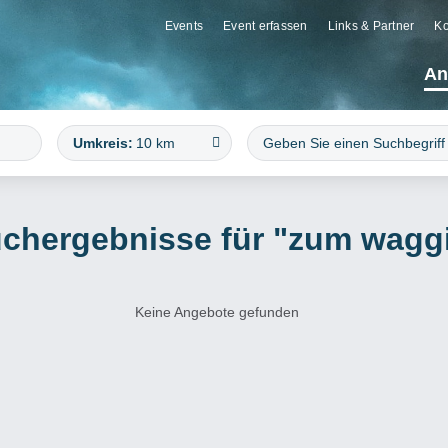
Events
Event erfassen
Links & Partner
Ko
An
Umkreis:
10 km
chergebnisse für "zum wagg
Keine Angebote gefunden