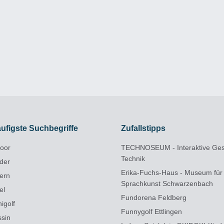
ufigste Suchbegriffe
Zufallstipps
door
TECHNOSEUM - Interaktive Ges
Technik
nder
Erika-Fuchs-Haus - Museum für
zern
Sprachkunst Schwarzenbach
el
Fundorena Feldberg
igolf
Funnygolf Ettlingen
ssin