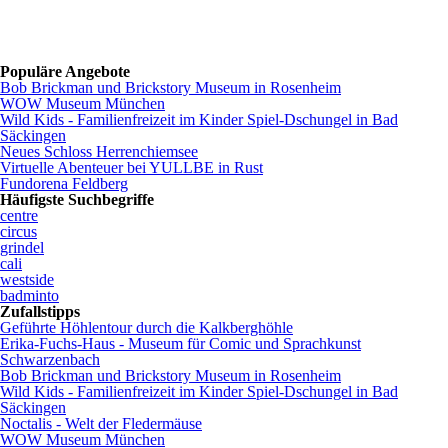
Populäre Angebote
Bob Brickman und Brickstory Museum in Rosenheim
WOW Museum München
Wild Kids - Familienfreizeit im Kinder Spiel-Dschungel in Bad
Säckingen
Neues Schloss Herrenchiemsee
Virtuelle Abenteuer bei YULLBE in Rust
Fundorena Feldberg
Häufigste Suchbegriffe
centre
circus
grindel
cali
westside
badminto
Zufallstipps
Geführte Höhlentour durch die Kalkberghöhle
Erika-Fuchs-Haus - Museum für Comic und Sprachkunst
Schwarzenbach
Bob Brickman und Brickstory Museum in Rosenheim
Wild Kids - Familienfreizeit im Kinder Spiel-Dschungel in Bad
Säckingen
Noctalis - Welt der Fledermäuse
WOW Museum München