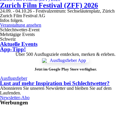
Zurich
Zurich Film Festival (ZFF) 2026
Film
24.09. - 04.10.26
- Festivalzentrum: Sechseläutenplatz, Zürich
Festival
Zurich Film Festival AG
(ZFF)
Infos folgen.
2026
Veranstaltung ansehen
Zurich
Schlechtwetter-Event
Film
Mehrtägige Events
Festival
Schweiz
(ZFF)
Aktuelle Events
2026
App-Tipp!
Über 500 Ausflugsziele entdecken, merken & erleben.
Jetzt im Google Play Store verfügbar.
Ausflugsfieber
Lust auf mehr Inspiration bei Schlechtwetter?
Abonnieren Sie unseren Newsletter und bleiben Sie auf dem
Laufenden.
Newsletter-Abo
Werbungen