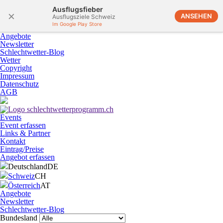
Ausflugsfieber
×
ANSEHEN
Ausflugsziele Schweiz
Im Google Play Store
Angebote
Newsletter
Schlechtwetter-Blog
Wetter
Copyright
Impressum
Datenschutz
AGB
Events
Event erfassen
Links & Partner
Kontakt
Eintrag/Preise
Angebot erfassen
Deutschland
DE
Schweiz
CH
Österreich
AT
Angebote
Newsletter
Schlechtwetter-Blog
Bundesland