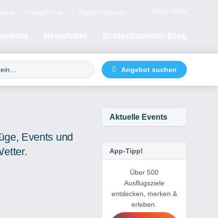
Deutschland
ntakt
Eintrag/Preise
Angebot erfassen
gebote
Newsletter
Schlechtwetter-Blog
Aktuelle Events
lüge, Events und
Wetter.
App-Tipp!
Über 500
Ausflugsziele
entdecken, merken &
erleben.