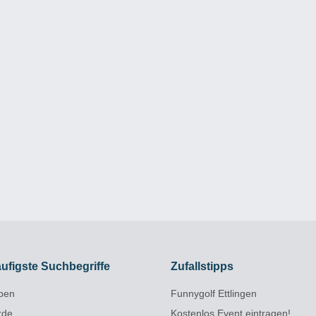
ufigste Suchbegriffe
Zufallstipps
pen
Funnygolf Ettlingen
rde
Kostenlos Event eintragen!