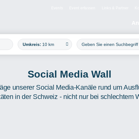
Events
Event erfassen
Links & Partner
Ko
An
Umkreis:
10 km
Social Media Wall
träge unserer Social Media-Kanäle rund um Ausf
täten in der Schweiz - nicht nur bei schlechtem 