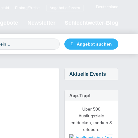
Deutschland
ntakt
Eintrag/Preise
Angebot erfassen
gebote
Newsletter
Schlechtwetter-Blog
Aktuelle Events
App-Tipp!
Über 500
Ausflugsziele
entdecken, merken &
erleben.