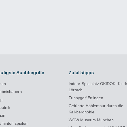
ufigste Suchbegriffe
Zufallstipps
pen
Indoor-Spielplatz OKIDOKI-Kind
Lörrach
lebnisbauern
Funnygolf Ettlingen
pl
Geführte Höhlentour durch die
outnik
Kalkberghöhle
dian
WOW Museum München
dminton spielen