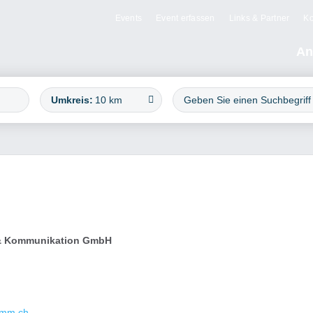
Events
Event erfassen
Links & Partner
Ko
An
Umkreis:
10 km
 & Kommunikation GmbH
amm.ch