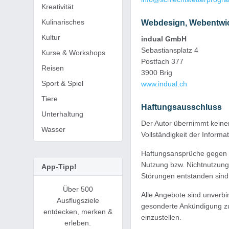
Kreativität
Kulinarisches
Webdesign, Webentwic
Kultur
indual GmbH
Sebastiansplatz 4
Kurse & Workshops
Postfach 377
Reisen
3900 Brig
Sport & Spiel
www.indual.ch
Tiere
Haftungsausschluss
Unterhaltung
Der Autor übernimmt keinerl
Wasser
Vollständigkeit der Informa
Haftungsansprüche gegen d
Nutzung bzw. Nichtnutzung 
App-Tipp!
Störungen entstanden sind
Über 500
Alle Angebote sind unverbi
Ausflugsziele
gesonderte Ankündigung zu 
entdecken, merken &
einzustellen.
erleben.