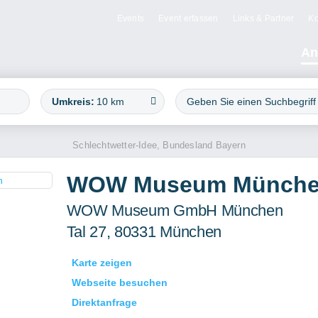
Events
Event erfassen
Links & Partner
Ko
An
Umkreis:
10 km
Schlechtwetter-Idee, Bundesland Bayern
WOW Museum Münch
WOW Museum GmbH München
Tal 27, 80331 München
Karte zeigen
Webseite besuchen
Direktanfrage