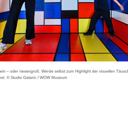
ein – oder riesengroß. Werde selbst zum Highlight der visuellen Täusc
fest. © Studio Gataric / WOW Museum