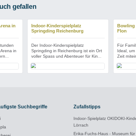
uch gefallen
Arena in
Indoor-Kinderspielplatz
Bowling
Springding Reichenburg
Flon
Stunden
Der Indoor-Kinderspielplatz
Für Fami
 Arena in
Springding in Reichenburg ist ein Ort
Ideal, um
rn...
voller Spass und Abenteuer für Kin...
Zeit mitei
ufigste Suchbegriffe
Zufallstipps
i
Indoor-Spielplatz OKIDOKI-Kind
Lörrach
npla
Erika-Fuchs-Haus - Museum für
cherei