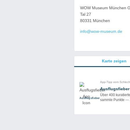
WOW Museum München 
Tal 27
80331 München
info@wow-museum.de
Karte zeigen
App-Tipp vom Schlec
Ausflugsfieber
Über 400 kuratiert
Ausflug­sfieber
sammle Punkte —