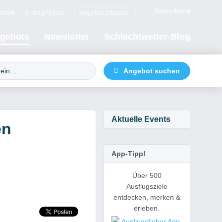
Deutschland
ntakt
Eintrag/Preise
Angebot erfassen
gebote
Newsletter
Schlechtwetter-Blog
Aktuelle Events
en
App-Tipp!
Über 500
Ausflugsziele
entdecken, merken &
erleben.